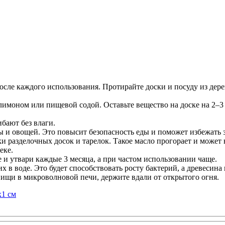
осле каждого использования. Протирайте доски и посуду из дер
лимоном или пищевой содой. Оставьте вещество на доске на 2–
ибают без влаги.
ы и овощей. Это повысит безопасность еды и поможет избежать
и разделочных досок и тарелок. Такое масло прогорает и может
еке.
 и утвари каждые 3 месяца, а при частом использовании чаще.
х в воде. Это будет способствовать росту бактерий, а древесина 
 пищи в микроволновой печи, держите вдали от открытого огня.
х1 см