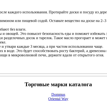
осле каждого использования. Протирайте доски и посуду из дер
лимоном или пищевой содой. Оставьте вещество на доске на 2–
ибают без влаги.
ы и овощей. Это повысит безопасность еды и поможет избежать
и разделочных досок и тарелок. Такое масло прогорает и может
еке.
 и утвари каждые 3 месяца, а при частом использовании чаще.
х в воде. Это будет способствовать росту бактерий, а древесина 
 пищи в микроволновой печи, держите вдали от открытого огня.
Торговые марки каталога
Dommus
Oriental Way