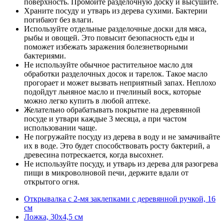
поверхность. Промойте разделочную доску и высушите.
Храните посуду и утварь из дерева сухими. Бактерии
погибают без влаги.
Используйте отдельные разделочные доски для мяса,
рыбы и овощей. Это повысит безопасность еды и
поможет избежать заражения болезнетворными
бактериями.
Не используйте обычное растительное масло для
обработки разделочных досок и тарелок. Такое масло
прогорает и может вызвать неприятный запах. Неплохо
подойдут льняное масло и пчелиный воск, которые
можно легко купить в любой аптеке.
Желательно обрабатывать покрытие на деревянной
посуде и утвари каждые 3 месяца, а при частом
использовании чаще.
Не погружайте посуду из дерева в воду и не замачивайте
их в воде. Это будет способствовать росту бактерий, а
древесина потрескается, когда высохнет.
Не используйте посуду, и утварь из дерева для разогрева
пищи в микроволновой печи, держите вдали от
открытого огня.
Открывалка с 2-мя заклепками с деревянной ручкой, 16
см
Ложка, 30х4,5 см